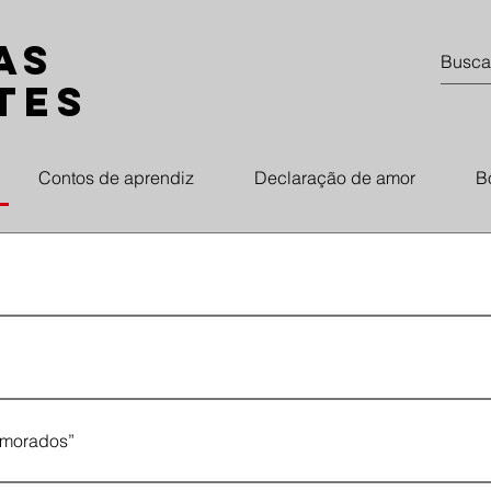
as
tes
Contos de aprendiz
Declaração de amor
B
ndo.”, conforme [AAA]
tarem aos meus, na infantil procura do Outro,”, conforme [AAA] [AAA
namorados”