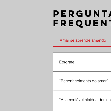
Pergunt
frequen
Amar se aprende amando
Epígrafe
linha 9: “Amar se aprende ama
“Reconhecimento do amor”
estrofe 3, verso 12: “ao se jun
na infantil procura do Outro”
“A lamentável história dos 