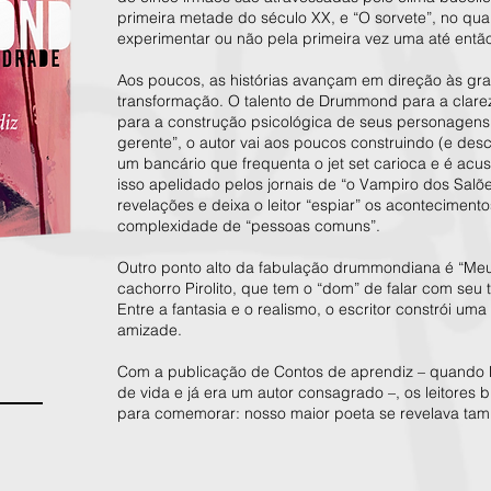
primeira metade do século XX, e “O sorvete”, no qua
experimentar ou não pela primeira vez uma até entã
Aos poucos, as histórias avançam em direção às gr
transformação. O talento de Drummond para a clarez
para a construção psicológica de seus personagens.
gerente”, o autor vai aos poucos construindo (e des
um bancário que frequenta o jet set carioca e é acu
isso apelidado pelos jornais de “o Vampiro dos Sal
revelações e deixa o leitor “espiar” os acontecime
complexidade de “pessoas comuns”.
Outro ponto alto da fabulação drummondiana é “Meu 
cachorro Pirolito, que tem o “dom” de falar com seu t
Entre a fantasia e o realismo, o escritor constrói um
amizade.
Com a publicação de Contos de aprendiz – quando
de vida e já era um autor consagrado –, os leitores b
para comemorar: nosso maior poeta se revelava tam