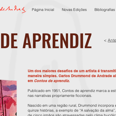
Página Inicial
Novas Edições
Bibliografias
DE APRENDIZ
<
Ante
Um dos maiores desafios de um artista é transmi
maneira simples. Carlos Drummond de Andrade al
em
Contos de aprendiz
.
Publicado em 1951, Contos de aprendiz marca a es
nas narrativas propriamente ficcionais.
Nascido em uma região rural, Drummond incorpora 
quinze histórias, a exemplo de “A salvação da alma”
de cinco irmãos são atravessadas pelo clima bucólic