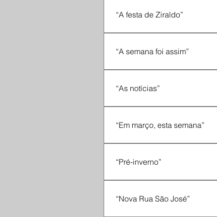
estrofe 2, verso 18: “de descob
“A festa de Ziraldo”
entre os versos 16 e 17, acres
“A semana foi assim”
verso 11: “Minha tia mineira n
uma cantiga na garganta”, con
“As notícias”
estrofe 3, verso 1: “Só me falt
“Em março, esta semana”
estrofe 10, verso 1: “Orlando Vi
“Pré-inverno”
estrofe 2, verso 11: “Quem pe
da Nuvens,”
“Nova Rua São José”