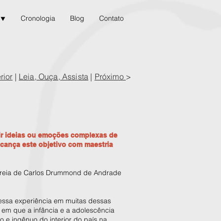
 ⯆
Cronologia
Blog
Contato
rior
|
Leia, Ouça, Assista
|
Próximo
>
tir ideias ou emoções complexas de
cança este objetivo com maestria
treia de Carlos Drummond de Andrade
essa experiência em muitas dessas
, em que a infância e a adolescência
o e ingênuo do interior do país na