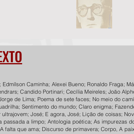
EXTO
o; Edmílson Caminha; Alexei Bueno; Ronaldo Fraga; Má
drars; Candido Portinari; Cecília Meireles; João Alp
Jorge de Lima; Poema de sete faces; No meio do cam
adrilha; Sentimento do mundo; Claro enigma; Fazendei
ultrajovem; José; E agora, José; Lição de coisas; No
da passada a limpo; Antologia poética; As impurezas 
A falta que ama; Discurso de primavera; Corpo, A pai