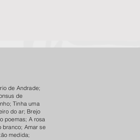
rio de Andrade;
honsus de
inho; Tinha uma
ro do ar; Brejo
vo poemas; A rosa
do branco; Amar se
xão medida;