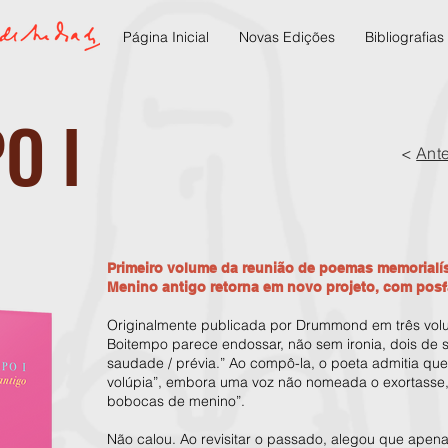
Página Inicial
Novas Edições
Bibliografias
O I
<
Ante
Primeiro volume da reunião de poemas memorialí
Menino antigo retorna em novo projeto, com posf
Originalmente publicada por Drummond em três vol
Boitempo parece endossar, não sem ironia, dois de s
saudade / prévia.” Ao compô-la, o poeta admitia que 
volúpia”, embora uma voz não nomeada o exortasse,
bobocas de menino”.
Não calou. Ao revisitar o passado, alegou que apena