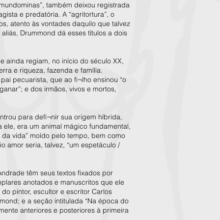
 “mundominas”, também deixou registrada
ista e predatória. A “agritortura”, o
s, atento às vontades daquilo que talvez
— aliás, Drummond dá esses títulos a dois
ue ainda regiam, no início do século XX,
erra e riqueza, fazenda e família.
ai pecuarista, que ao fi¬lho ensinou “o
ganar”; e dos irmãos, vivos e mortos,
trou para defi¬nir sua origem híbrida,
ara ele, era um animal mágico fundamental,
bá da vida” moído pelo tempo, bem como
io amor seria, talvez, “um espetáculo /
ndrade têm seus textos fixados por
mplares anotados e manuscritos que ele
do pintor, escultor e escritor Carlos
mmond; e a seção intitulada “Na época do
ente anteriores e posteriores à primeira