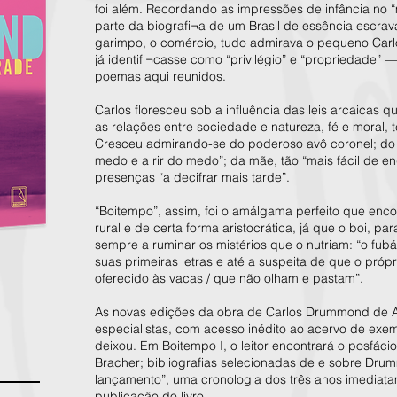
foi além. Recordando as impressões de infância no
parte da biografi¬a de um Brasil de essência escravag
garimpo, o comércio, tudo admirava o pequeno Carlo
já identifi¬casse como “privilégio” e “propriedade” 
poemas aqui reunidos.
Carlos floresceu sob a influência das leis arcaicas q
as relações entre sociedade e natureza, fé e moral, t
Cresceu admirando-se do poderoso avô coronel; do p
medo e a rir do medo”; da mãe, tão “mais fácil de en
presenças “a decifrar mais tarde”.
“Boitempo”, assim, foi o amálgama perfeito que encon
rural e de certa forma aristocrática, já que o boi, p
sempre a ruminar os mistérios que o nutriam: “o fu
suas primeiras letras e até a suspeita de que o própr
oferecido às vacas / que não olham e pastam”.
As novas edições da obra de Carlos Drummond de A
especialistas, com acesso inédito ao acervo de exe
deixou. Em Boitempo I, o leitor encontrará o posfácio 
Bracher; bibliografias selecionadas de e sobre Dru
lançamento”, uma cronologia dos três anos imediatam
publicação do livro.