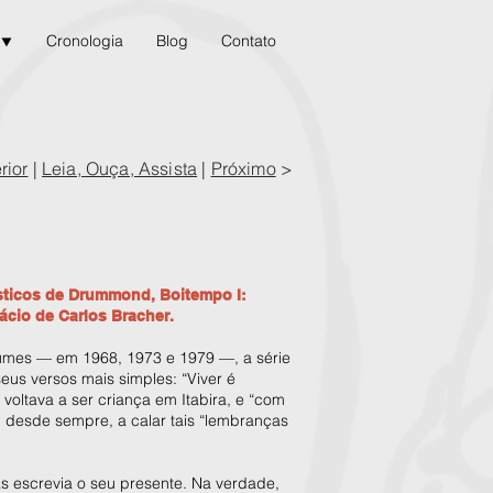
 ⯆
Cronologia
Blog
Contato
rior
|
Leia, Ouça, Assista
|
Próximo
>
sticos de Drummond, Boitempo I:
ácio de Carlos Bracher.
umes — em 1968, 1973 e 1979 —, a série
eus versos mais simples: “Viver é
voltava a ser criança em Itabira, e “com
 desde sempre, a calar tais “lembranças
s escrevia o seu presente. Na verdade,