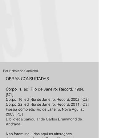
Por Edmílson Caminha
OBRAS CONSULTADAS
Corpo
. 1. ed. Rio de Janeiro: Record, 1984.
[C1]
Corpo. 16. ed. Rio de Janeiro: Record, 2002. [C2]
Corpo. 22. ed. Rio de Janeiro: Record, 2011. [C3]
Poesia completa. Rio de Janeiro: Nova Aguilar,
2003 [PC]
Biblioteca particular de Carlos Drummond de
Andrade.
Não foram incluídas aqui as alterações