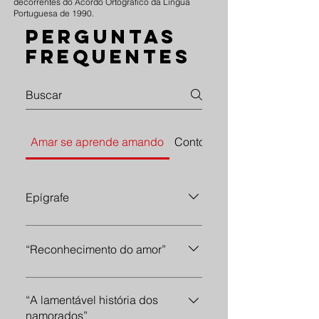
decorrentes do Acordo Ortográfico da Língua
Portuguesa de 1990.
Perguntas
frequentes
Amar se aprende amando
Contos de aprendiz
Epígrafe
linha 9: “Amar se aprende amando.”,
conforme [AAA]
“Reconhecimento do amor”
estrofe 3, verso 12: “ao se juntarem
aos meus, na infantil procura do
“A lamentável história dos
Outro,”, conforme [AAA] [AAA2]: “ao
namorados”