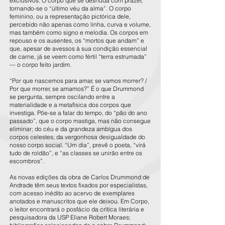
exclusivos. O corpo que se desnuda com prazer,
tornando-se o “último véu da alma”. O corpo
feminino, ou a representação pictórica dele,
percebido não apenas como linha, curva e volume,
mas também como signo e melodia. Os corpos em
repouso e os ausentes, os “mortos que andam” e
que, apesar de avessos à sua condição essencial
de carne, já se veem como fértil “terra estrumada”
— o corpo feito jardim.
“Por que nascemos para amar, se vamos morrer? /
Por que morrer, se amamos?” É o que Drummond
se pergunta, sempre oscilando entre a
materialidade e a metafísica dos corpos que
investiga. Põe-se a falar do tempo, do “pão do ano
passado”, que o corpo mastiga, mas não consegue
eliminar; do céu e da grandeza ambígua dos
corpos celestes; da vergonhosa desigualdade do
nosso corpo social. “Um dia”, prevê o poeta, “virá
tudo de roldão”, e “as classes se unirão entre os
escombros”.
As novas edições da obra de Carlos Drummond de
Andrade têm seus textos fixados por especialistas,
com acesso inédito ao acervo de exemplares
anotados e manuscritos que ele deixou. Em Corpo,
o leitor encontrará o posfácio da crítica literária e
pesquisadora da USP Eliane Robert Moraes;